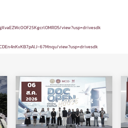
CAgXvaEZWc0OF2SKgcrlOMRD5/view?usp=drivesdk
MZCDEn4nKvKB7pAlJ-67Mnqu/view?usp=drivesdk
06
ส.ค.
2026