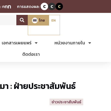
ก
ก
:
ก
การแสดงผล:
C
C
C
ไทย
EN
เอกสารเผยแพร่
หน่วยงานภายใน
ติดต่อเรา
ี่มา : ฝ่ายประชาสัมพันธ์
ข่าวประชาสัมพันธ์