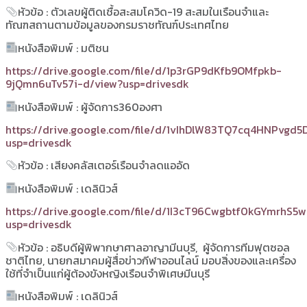
หัวข้อ : ตัวเลขผู้ติดเชื้อสะสมโควิด-19 สะสมในเรือนจำและ
ทัณฑสถานตามข้อมูลของกรมราชทัณฑ์ประเทศไทย
หนังสือพิมพ์ : มติชน
https://drive.google.com/file/d/1p3rGP9dKfb9OMfpkb-
9jQmn6uTv57i-d/view?usp=drivesdk
หนังสือพิมพ์ : ผู้จัดการ360องศา
https://drive.google.com/file/d/1vIhDlW83TQ7cq4HNPvgd5
usp=drivesdk
หัวข้อ : เสียงคลัสเตอร์เรือนจำลดแออัด
หนังสือพิมพ์ : เดลินิวส์
https://drive.google.com/file/d/1I3cT96Cwgbtf0kGYmrhS5
usp=drivesdk
หัวข้อ : อธิบดีผู้พิพากษาศาลอาญามีนบุรี,
ผู้จัดการทีมฟุตซอล
ชาติไทย, นายกสมาคมผู้สื่อข่าวกีฬาออนไลน์ มอบสิ่งของและเครื่อง
ใช้ที่จำเป็นแก่ผู้ต้องขังหญิงเรือนจำพิเศษมีนบุรี
หนังสือพิมพ์ : เดลินิวส์