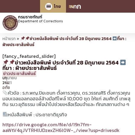
ก
ก
ก
ไทย
EN
กรมราชทัณฑ์
Department of Corrections
หน้าแรก
»
ข่าวหนังสือพิมพ์ ประจำวันที่ 28 มิถุนายน 2564
ที่มา :
ฝ่ายประชาสัมพันธ์
[fancy_featured_slider]
ข่าวหนังสือพิมพ์ ประจำวันที่ 28 มิถุนายน 2564
ที่มา : ฝ่ายประชาสัมพันธ์
28
08:05 น.
โดย
สุพรรณ
ข่าวประชาสัมพันธ์
มิถุนายน
นา
2021
วาง
อภัย
หัวข้อ : ร.ท.พญ.ปิยะชนก ตั้งคารวคุณ, ดร.วรรณศิริ ตั้งคารวคุณ
มอบเจลแอลกอฮอล์ล้างมือทีโพล์ 10,000 ชุด ให้แก่ สมศักดิ์ เทพสุ
ทิน รมว.ยุติธรรม เพื่อนำไปช่วยเหลือเรือนจำและ ทัณฑสถานต่าง ๆ
หนังสือพิมพ์ : ประชาชาติธุรกิจ
https://drive.google.com/file/d/19n7fm-
aaWtV4qJVTRHlUDzexZH6l0W-_/view?usp=drivesdk