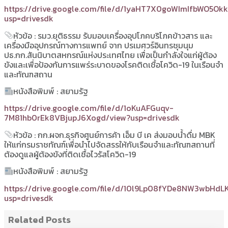
https://drive.google.com/file/d/1yaHT7X0goWImIfbWO5Ok
usp=drivesdk
หัวข้อ : รมว.ยุติธรรม รับมอบเครื่องอุปโภคบริโภคข้าวสาร และ
เครื่องมืออุปกรณ์ทางการแพทย์ จาก ปรเมศวร์อินทรชุมนุม
ปธ.กก.สันนิบาตสหกรณ์แห่งประเทศไทย เพื่อเป็นกำลังใจแก่ผู้ต้อง
ขังและเพื่อป้องกันการแพร่ระบาดของโรคติดเชื้อโควิด-19 ในเรือนจำ
และทัณฑสถาน
หนังสือพิมพ์ : สยามรัฐ
https://drive.google.com/file/d/1oKuAFGuqv-
7M81hb0rEk8VBjupJ6Xogd/view?usp=drivesdk
หัวข้อ : กก.ผจก.ธุรกิจศูนย์การค้า เอ็ม บี เค ส่งมอบน้ำดื่ม MBK
ให้แก่กรมราชทัณฑ์เพื่อนำไปจัดสรรให้กับเรือนจำและทัณฑสถานที่
ต้องดูแลผู้ต้องขังที่ติดเชื้อไวรัสโควิด-19
หนังสือพิมพ์ : สยามรัฐ
https://drive.google.com/file/d/10l9Lp08fYDe8NW3wbHdLK
usp=drivesdk
Related Posts