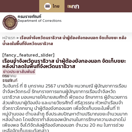
ก
ก
ก
ไทย
EN
กรมราชทัณฑ์
Department of Corrections
หน้าแรก
»
เรือนจำจังหวัดนราธิวาส นำผู้ต้องขังกองนอก จัดเก็บขยะ หลัง
น้ำลดในพื้นที่จังหวัดนราธิวาส
[fancy_featured_slider]
เรือนจำจังหวัดนราธิวาส นำผู้ต้องขังกองนอก จัดเก็บขยะ
หลังน้ำลดในพื้นที่จังหวัดนราธิวาส
8
18:44 น.
โดย
ประชาสัมพันธ์
ข่าวประชาสัมพันธ์
มกราคม
กรม
2024
ราชทัณฑ์
วันจันทร์ ที่ 8 มกราคม 2567 นายวินัย หมวกมณี ผู้บัญชาการเรือน
จำจังหวัดกระบี่ รักษาราชการแทนผู้บัญชาการเรือนจำจังหวัด
นราธิวาส มอบหมายให้นายสมศักดิ์ พัดแดง รักษาการ ผู้อำนวยการ
ส่วนพัฒนาผู้ต้องขัง และนายวัชรศักดิ์ ศรีสุวรรณ หัวหน้าเรือนจำ
ชั่วคราวโคกยามู นำผู้ต้องขังกองนอก เพื่อจัดเก็บขยะในพื้นที่ 11
หมู่บ้านของ ตำบลลำภู ซึ่งประสบปัญหาด้านปริมาณขยะจำนวนมาก
หลังน้ำลด โดยอัตรากำลังของพนักงานในการรักษาความสะอาดไม่
เพียงพอ จึงได้จัดส่งผู้ต้องขังกองนอก จำนวน 20 คน ในการช่วย
เหลือจัดเก็บขยะดังกล่าว