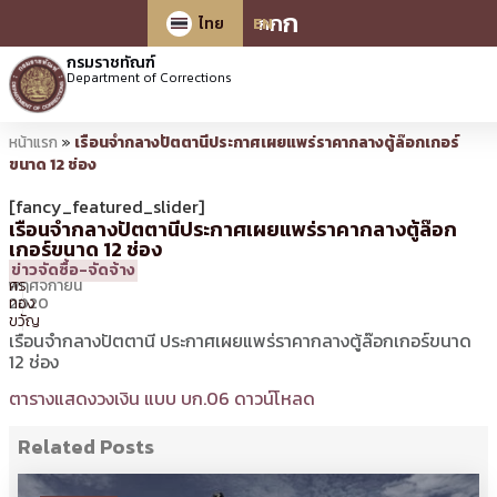
ก
ก
ก
ไทย
EN
กรมราชทัณฑ์
Department of Corrections
หน้าแรก
»
เรือนจำกลางปัตตานีประกาศเผยแพร่ราคากลางตู้ล๊อกเกอร์
ขนาด 12 ช่อง
[fancy_featured_slider]
เรือนจำกลางปัตตานีประกาศเผยแพร่ราคากลางตู้ล๊อก
เกอร์ขนาด 12 ช่อง
12
10:59 น.
โดย
วินัย
ข่าวจัดซื้อ-จัดจ้าง
พฤศจิกายน
ศรี
2020
ทอง
ขวัญ
เรือนจำกลางปัตตานี ประกาศเผยแพร่ราคากลางตู้ล๊อกเกอร์ขนาด
12 ช่อง
ตารางแสดงวงเงิน แบบ บก.06 ดาวน์โหลด
Related Posts