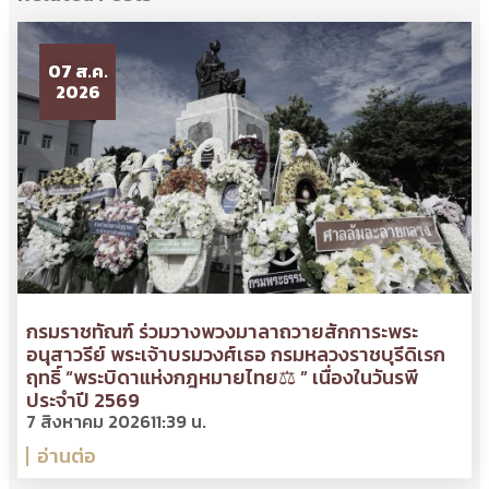
07 ส.ค.
2026
กรมราชทัณฑ์ ร่วมวางพวงมาลาถวายสักการะพระ
อนุสาวรีย์ พระเจ้าบรมวงศ์เธอ กรมหลวงราชบุรีดิเรก
ฤทธิ์ “พระบิดาแห่งกฎหมายไทย⚖ ” เนื่องในวันรพี
ประจำปี 2569
7 สิงหาคม 2026
11:39 น.
อ่านต่อ