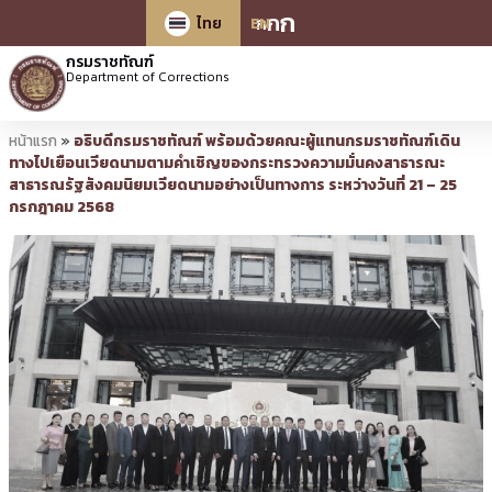
ก
ก
ก
ไทย
EN
กรมราชทัณฑ์
Department of Corrections
หน้าแรก
»
อธิบดีกรมราชทัณฑ์ พร้อมด้วยคณะผู้แทนกรมราชทัณฑ์เดิน
ทางไปเยือนเวียดนามตามคำเชิญของกระทรวงความมั่นคงสาธารณะ
สาธารณรัฐสังคมนิยมเวียดนามอย่างเป็นทางการ ระหว่างวันที่ 21 – 25
กรกฎาคม 2568