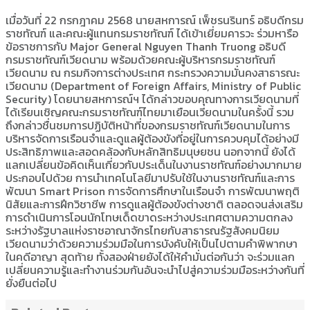
เมื่อวันที่ 22 กรกฎาคม 2568 นายสหการณ์ เพ็ชรนรินทร์ อธิบดีกรม
ราชทัณฑ์ และคณะผู้แทนกรมราชทัณฑ์ ได้เข้าเยี่ยมคารวะ ร่วมหารือ
ข้อราชการกับ Major General Nguyen Thanh Truong อธิบดี
กรมราชทัณฑ์เวียดนาม พร้อมด้วยคณะผู้บริหารกรมราชทัณฑ์
เวียดนาม ณ กรมกิจการต่างประเทศ กระทรวงความมั่นคงสาธารณะ
เวียดนาม (Department of Foreign Affairs, Ministry of Public
Security) โดยนายสหการณ์ฯ ได้กล่าวขอบคุณทางการเวียดนามที่
ได้เรียนเชิญคณะกรมราชทัณฑ์ไทยมาเยือนเวียดนามในครั้งนี้ รวม
ถึงกล่าวชื่นชมการปฏิบัติหน้าที่ของกรมราชทัณฑ์เวียดนามในการ
บริหารจัดการเรือนจำและดูแลผู้ต้องขังที่อยู่ในการควบคุมได้อย่างมี
ประสิทธิภาพและสอดคล้องกับหลักสิทธิมนุษยชน นอกจากนี้ ยังได้
แลกเปลี่ยนข้อคิดเห็นเกี่ยวกับประเด็นในงานราชทัณฑ์อย่างมากมาย
ประกอบไปด้วย การนำเทคโนโลยีมาปรับใช้ในงานราชทัณฑ์และการ
พัฒนา Smart Prison การจัดการศึกษาในเรือนจำ การพัฒนาพฤติ
นิสัยและการฝึกวิชาชีพ การดูแลผู้ต้องขังต่างชาติ ตลอดจนส่งเสริม
การดำเนินการโอนนักโทษเด็ดขาดระหว่างประเทศตามความตกลง
ระหว่างรัฐบาลแห่งราชอาณาจักรไทยกับสาธารณรัฐสังคมนิยม
เวียดนามว่าด้วยความร่วมมือในการบังคับให้เป็นไปตามคำพิพากษา
ในคดีอาญา สุดท้าย ทั้งสองฝ่ายยังได้ให้คำมั่นต่อกันว่า จะร่วมแลก
เปลี่ยนความรู้และทำงานร่วมกันอันจะนำไปสู่ความร่วมมือระหว่างกันที่
ยั่งยืนต่อไป