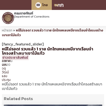
ก
ก
ก
ไทย
EN
กรมราชทัณฑ์
Department of Corrections
หน้าแรก
»
หนีไม่รอด! รวบแล้ว 1 ราย นักโทษหลบหนีจากเรือนจำโครงสร้าง
เบาเขาไม้แก้ว
[fancy_featured_slider]
หนีไม่รอด! รวบแล้ว 1 ราย นักโทษหลบหนีจากเรือนจำ
โครงสร้างเบาเขาไม้แก้ว
24
17:49 น.
โดย
จ่า
ข่าวประชาสัมพันธ์
เมษายน
อากาศ
2020
เอก
จตุ
วัฒน์
แสง
ประทุม
หนีไม่รอด! รวบแล้ว 1 ราย นักโทษหลบหนีจากเรือนจำโครงสร้างเบา
เขาไม้แก้ว
Related Posts