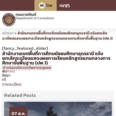
ก
ก
ก
ไทย
EN
กรมราชทัณฑ์
Department of Corrections
หน้าแรก
»
สำนักงานเขตพื้นที่การศึกษมัธยมศึกษาอุดรธานี แจ้งยกเลิก
ระเบียนแสดงผลการเรียนหลักสูตรแกนกลางการศึกษาขั้นพื้นฐาน (ปพ.1)
[fancy_featured_slider]
สำนักงานเขตพื้นที่การศึกษมัธยมศึกษาอุดรธานี แจ้ง
ยกเลิกระเบียนแสดงผลการเรียนหลักสูตรแกนกลางการ
ศึกษาขั้นพื้นฐาน (ปพ.1)
31
15:34 น.
โดย
ศิร
ข่าวกองบริหารทรัพยากรบุคคล
สิงหาคม
พิม
2023
รัตน
ศรี
รายละเอียด
Related Posts
07 ส.ค.