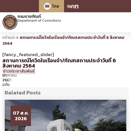
ก
ก
ก
ไทย
EN
กรมราชทัณฑ์
Department of Corrections
หน้าแรก
»
สถานการณ์โควิดในเรือนจํา/ทัณฑสถานประจำวันที่ 6 สิงหาคม
2564
[fancy_featured_slider]
สถานการณ์โควิดในเรือนจํา/ทัณฑสถานประจำวันที่ 6
สิงหาคม 2564
6
21:51 น.
โดย
สุพรรณ
ข่าวประชาสัมพันธ์
สิงหาคม
นา
2021
วาง
อภัย
Related Posts
07 ส.ค.
2026