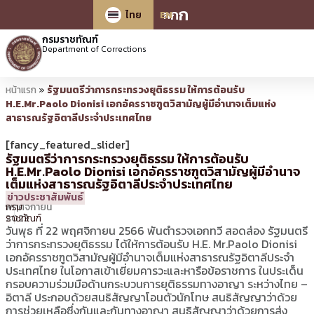
ก
ก
ก
ไทย
EN
กรมราชทัณฑ์
Department of Corrections
หน้าแรก
»
รัฐมนตรีว่าการกระทรวงยุติธรรม ให้การต้อนรับ
H.E.Mr.Paolo Dionisi เอกอัครราชฑูตวิสามัญผู้มีอำนาจเต็มแห่ง
สาธารณรัฐอิตาลีประจำประเทศไทย
[fancy_featured_slider]
รัฐมนตรีว่าการกระทรวงยุติธรรม ให้การต้อนรับ
H.E.Mr.Paolo Dionisi เอกอัครราชฑูตวิสามัญผู้มีอำนาจ
เต็มแห่งสาธารณรัฐอิตาลีประจำประเทศไทย
22
14:02 น.
โดย
ประชาสัมพันธ์
ข่าวประชาสัมพันธ์
พฤศจิกายน
กรม
2023
ราชทัณฑ์
วันพุธ ที่ 22 พฤศจิกายน 2566 พันตำรวจเอกทวี สอดส่อง รัฐมนตรี
ว่าการกระทรวงยุติธรรม ได้ให้การต้อนรับ H.E. Mr.Paolo Dionisi
เอกอัครราชฑูตวิสามัญผู้มีอำนาจเต็มแห่งสาธารณรัฐอิตาลีประจำ
ประเทศไทย ในโอกาสเข้าเยี่ยมคารวะและหารือข้อราชการ ในประเด็น
กรอบความร่วมมือด้านกระบวนการยุติธรรมทางอาญา ระหว่างไทย –
อิตาลี ประกอบด้วยสนธิสัญญาโอนตัวนักโทษ สนธิสัญญาว่าด้วย
การช่วยเหลือซึ่งกันและกันทางอาญา สนธิสัญญาว่าด้วยการส่ง