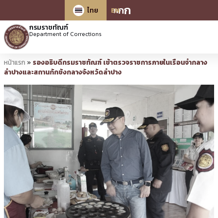
ก
ก
ก
ไทย
EN
กรมราชทัณฑ์
Department of Corrections
หน้าแรก
»
รองอธิบดีกรมราชทัณฑ์ เข้าตรวจราชการภายในเรือนจำกลาง
ลำปางและสถานกักขังกลางจังหวัดลำปาง