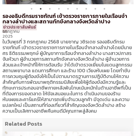
รองอธิบดีกรมราชทัณฑ์ เข้าตรวจราชการภายในเรือนจำ
กลางลำปางและสถานกักขังกลางจังหวัดลำปาง
4
13:08 น.
โดย
ศท.
ข่าวประชาสัมพันธ์
กรกฎาคม
รท.
2025
ในวันพุธที่ 3 กรกฎาคม 2568 นายชาญ วชิรเดช รองอธิบดีกรม
ราชทัณฑ์ เข้าตรวจราชราชการภายในเรือนจำกลางลำปางโดยมีนาย
ศร ธิติธรรมพฤกษ์ ผู้บัญชาการเรือนจำกลางลำปาง นางสาวปภาสร
จันหัวนา ผู้อำนวยการสถานกักขังกลางจังหวัดลำปาง ผู้อำนวยการ
ส่วนและเจ้าหน้าที่ให้การต้อนรับ ว่าได้เข้าตรวจเยี่ยมในแดนสูทกรรม
สถานพยาบาล แดนการศึกษา และร้าน 100 เวียงหับเผย โดยกำชับ
การควบคุมผู้ต้องขังให้เป็นไปตามมาตรฐานการปฎิบัติงานให้ความ
สำคัญกับการพัฒนาพฤติกรรมนิสัยเพื่อให้ผู้ต้องขังมีความรู้และ
ทักษะการประกอบอาชีพภายหลังพ้นโทษเน้นหนักในด้านอาชีพที่เป็น
ที่ต้องการของตลาด ให้ข้อเสนอแนะในการ ดำเนินงานของร้าน
หับเผยและคาร์แคร์ให้สามารถเพิ่มจำนวนลูกค้า มีจุดเด่น และความ
แปลกใหม่ เป็นสถานที่ท่องเที่ยวที่สำคัญของจังหวัดลำปาง สร้าง
ความเป็นเลิศทางอาชีพคืนคนดีมีคุณภาพสู่สังคม
Related Posts