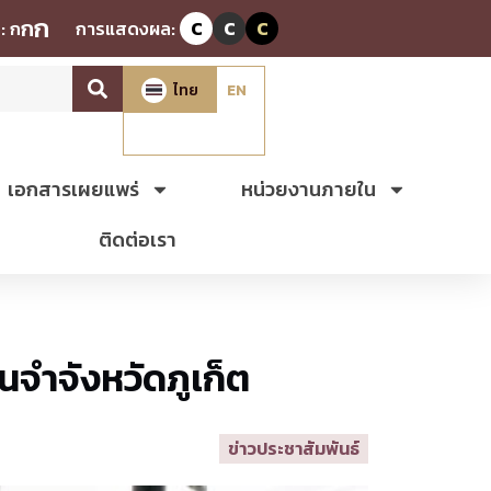
ก
ก
:
ก
การแสดงผล:
C
C
C
ไทย
EN
เอกสารเผยแพร่
หน่วยงานภายใน
ติดต่อเรา
นจำจังหวัดภูเก็ต
ข่าวประชาสัมพันธ์