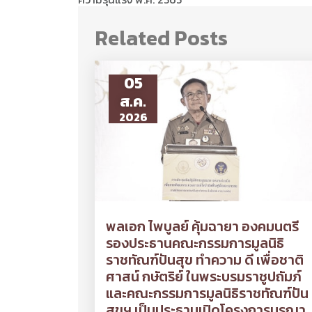
Related Posts
05
ส.ค.
2026
พลเอก ไพบูลย์ คุ้มฉายา องคมนตรี
รองประธานคณะกรรมการมูลนิธิ
ราชทัณฑ์ปันสุข ทำความ ดี เพื่อชาติ
ศาสน์ กษัตริย์ ในพระบรมราชูปถัมภ์
และคณะกรรมการมูลนิธิราชทัณฑ์ปัน
สุขฯ เป็นประธานเปิดโครงการบูรณา