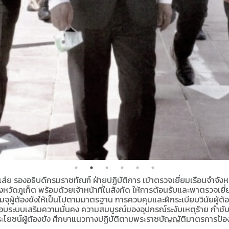
ยเส่ย รองอธิบดีกรมราชทัณฑ์ ฝ่ายปฏิบัติการ เข้าตรวจเยี่ยมเรือนจำจัง
หวัดภูเก็ต พร้อมด้วยเจ้าหน้าที่ในสังกัด ให้การต้อนรับและพาตรวจเยี
ุผู้ต้องขังให้เป็นไปตามมาตรฐาน การควบคุมและฝึกระเบียบวินัยผู้ต้อง
อบระบบเสริมความมั่นคง ความสมบูรณ์ของอุปกรณ์ระงับเหตุร้าย กำชับเจ้
ยชน์ผู้ต้องขัง ศึกษาแนวทางปฏิบัติตามพระราชบัญญัติมาตรการป้องกั