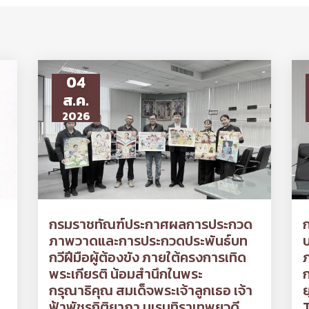
04
ส.ค.
2026
กรมราชทัณฑ์ประกาศผลการประกวด
ก
ภาพวาดและการประกวดประพันธ์บท
บ
กวีฝีมือผู้ต้องขัง ภายใต้ครงการเทิด
ภ
พระเกียรติ น้อมสำนึกในพระ
กรุณาธิคุณ สมเด็จพระเจ้าลูกเธอ เจ้า
ย
ฟ้าพัชรกิติยาภา นเรนทิราเทพยวดี