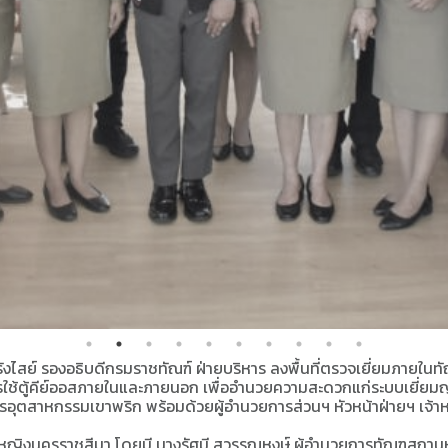
ฒิ รังไสย์ รองอธิบดีกรมราชทัณฑ์ ฝ่ายบริหาร ลงพื้นที่ตรวจเยี่ยมภาย
รใช้ตู้คีย์ออสภายในและภายนอก เพื่ออำนวยความสะดวกแก่ระบบเยี่ยม
ตรอุตสาหกรรมเขาพริก พร้อมด้วยผู้อำนวยการส่วนฯ หัวหน้าฝ่ายฯ เจ้
นหญิงนครราชสีมา โดยมี นางรัศมี สุวรรณหงษ์ ผู้อำนวยการทัณฑสถานห