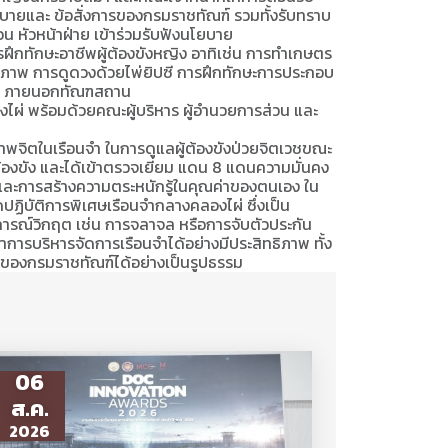
บายและ ข้อสั่งการของกรมราชทัณฑ์ รวมทั้งรับทราบ
 หัวหน้าฝ่าย เข้าร่วมรับฟังนโยบาย
ารฝึกทักษะอาชีพผู้ต้องขังหญิง อาทิเช่น การทำเกษตร
วาดภาพ การดูดวงด้วยไพ่ยิปซี การฝึกทักษะการประกอบ
กาแฟ ภายนอกทัณฑสถาน
ไผ่ พร้อมด้วยคณะผู้บริหาร ผู้อำนวยการส่วน และ
ตในเรือนจำ ในการดูแลผู้ต้องขังป่วยจิตเวชขณะ
้ต้องขัง และได้เข้าตรวจเยี่ยม แดน 8 แดนความมั่นคง
ณ์ และการสร้างความตระหนักรู้ในคุณค่าของตนเอง ใน
ปฏิบัติการพิเศษเรือนจำกลางคลองไผ่ ซึ่งเป็น
การณ์วิกฤต เช่น การจลาจล หรือการจับตัวประกัน
าการบริหารจัดการเรือนจำได้อย่างมีประสิทธิภาพ ทั้ง
ิจของกรมราชทัณฑ์ได้อย่างเป็นรูปธรรม
06
ส.ค.
2026