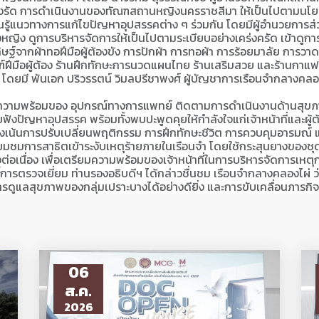
 เร่งรัด การดำเนินงานของทัณฑสถานหญิงนครราชสีมา ให้เป็นไปตามนโย
้แนวทางการแก้ไขปัญหาอุปสรรคต่าง ๆ ร่วมกัน โดยมีผู้อำนวยการส่วน
งหญิง ดูการบริหารจัดการให้เป็นไปตามระเบียบอย่างเคร่งครัด เข้าดูก
ดิษฐ์จากผ้าทอฝีมือผู้ต้องขัง การปักผ้า การทอผ้า การร้อยมาลัย การ
ัณฑ์ฝีมือผู้ต้อง ร้านฝึกทักษะการนวดแผนไทย ร้านเสริมสวย และร้าน
โดยมี พันเอก ปริวรรตน์ วิมลปรีชาพงศ์ ผู้บัญชาการเรือนจำกลางคลอง
พร้อมของ อุปกรณ์ทางการแพทย์ ติดตามการดำเนินงานด้านสุขภาพจิ
บฟังปัญหาอุปสรรค พร้อมทั้งพบปะพูดคุยให้กำลังใจแก่เจ้าหน้าที่และผู
 ที่มุ่งเน้นการปรับเปลี่ยนพฤติกรรม การฝึกทักษะชีวิต การควบคุมอารม
่ยมชมการสาธิตเข้าระงับเหตุร้ายภายในเรือนจำ โดยใช้กระสุนยางของชุด
อเนื่อง เพื่อเตรียมความพร้อมของเจ้าหน้าที่ในการบริหารจัดการเหตุ
้การตรวจเยี่ยม ท่านรองอธิบดีฯ ได้กล่าวชื่นชม เรือนจำกลางคลองไผ่ ว่
รดูแลสุขภาพของกลุ่มเปราะบางได้อย่างดียิ่ง และการขับเคลื่อนภารก
06
ส.ค.
2026