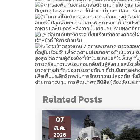
การลงพื้นที่ดังกล่าว เพื่อติดตามกำกับ ดูแล
ปัญหาอุปสรรค ตลอดจนให้คำแนะนำแลกเปลี่ยนเรียนรู
ในการนี้ได้เข้าตรวจแดนความมั่นคงสูงผู้ต้องขั
อินทรีย์ ปลูกพืชผักปลอดสารพิษ การตัดเย็บสิ่งประ
อาหาร และเบเกอรี่ หลังจากนั้นเยี่ยมชม ร้านผลิตภ
ต่อมาเดินทางตรวจเยี่ยมเรือนจำกลางคลองไผ่ 
เจ้าหน้าที่ ให้การต้อนรับ
โดยเข้าตรวจแดน 7 สถานพยาบาล ตรวจสอบความ
ที่อยู่ในเรือนจำ เพื่อติดตามนโยบายการดำเนินงาน รั
สูงสุด ติดตามผู้ต้องขังที่เข้าโปรแกรมแก้ไขฟื้นฟู
การเตรียมความพร้อมก่อนกลับคืนสู่สังคม และได้เยี
มาตรการสำคัญของ กรมราชทัณฑ์ ที่ดำเนินการอย่างต่
เพื่อเพิ่มประสิทธิภาพในการรักษาความปลอดภัย ทั้งนี
ด้านการควบคุม การพัฒนาพฤตินิสัยผู้ต้องขัง และกา
Related Posts
07
ส.ค.
2026