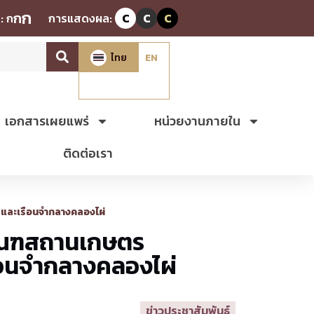
ก
ก
:
ก
การแสดงผล:
C
C
C
ไทย
EN
เอกสารเผยแพร่
หน่วยงานภายใน
ติดต่อเรา
 และเรือนจำกลางคลองไผ่
มทัณฑสถานเกษตร
ือนจำกลางคลองไผ่
ข่าวประชาสัมพันธ์