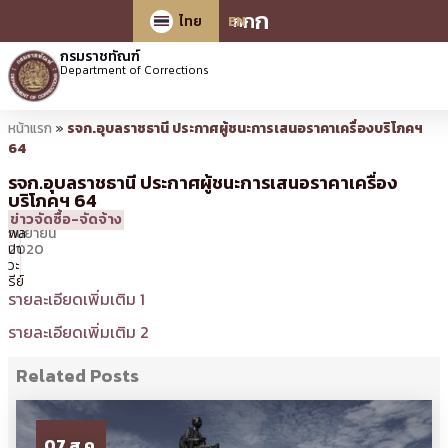
ก
ก
ก
ไทย
EN
กรมราชทัณฑ์
Department of Corrections
หน้าแรก
»
รจก.อุบลราชธานี ประกาศผู้ชนะการเสนอราคาเครื่องบริโภคฯ
64
รจก.อุบลราชธานี ประกาศผู้ชนะการเสนอราคาเครื่อง
บริโภคฯ 64
24
16:33 น.
โดย
กิตติ
ข่าวจัดซื้อ-จัดจ้าง
กันยายน
พล
2020
ปา
วะ
รีย์
รายละเอียดเพิ่มเติม 1
รายละเอียดเพิ่มเติม 2
Related Posts
07 ส.ค.