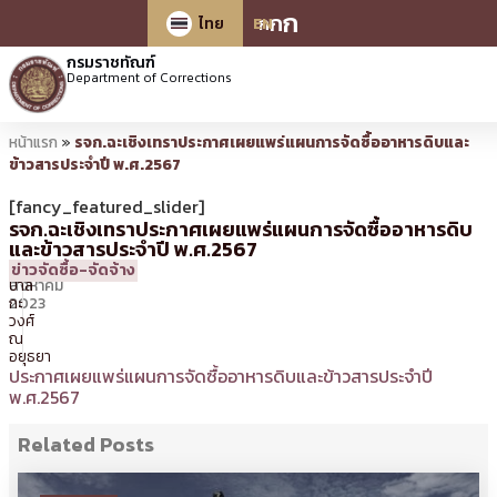
ก
ก
ก
ไทย
EN
กรมราชทัณฑ์
Department of Corrections
หน้าแรก
»
รจก.ฉะเชิงเทราประกาศเผยแพร่แผนการจัดซื้ออาหารดิบและ
ข้าวสารประจำปี พ.ศ.2567
[fancy_featured_slider]
รจก.ฉะเชิงเทราประกาศเผยแพร่แผนการจัดซื้ออาหารดิบ
และข้าวสารประจำปี พ.ศ.2567
29
13:43 น.
โดย
นเรศ
ข่าวจัดซื้อ-จัดจ้าง
สิงหาคม
ปาล
2023
กะ
วงศ์
ณ
อยุธยา
ประกาศเผยแพร่แผนการจัดซื้ออาหารดิบและข้าวสารประจำปี
พ.ศ.2567
Related Posts