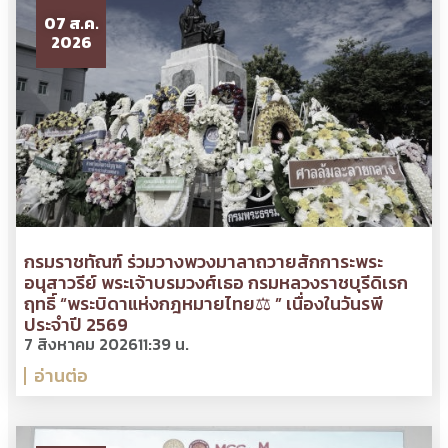
07 ส.ค.
2026
กรมราชทัณฑ์ ร่วมวางพวงมาลาถวายสักการะพระ
อนุสาวรีย์ พระเจ้าบรมวงศ์เธอ กรมหลวงราชบุรีดิเรก
ฤทธิ์ “พระบิดาแห่งกฎหมายไทย⚖ ” เนื่องในวันรพี
ประจำปี 2569
7 สิงหาคม 2026
11:39 น.
อ่านต่อ