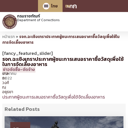
ก
ก
ก
ไทย
EN
กรมราชทัณฑ์
Department of Corrections
หน้าแรก
»
รจก.ฉะเชิงเทราประกาศผู้ชนะการเสนอราคาซื้อวัสดุเพื่อใช้ใน
การจัดเลี้ยงอาหาร
[fancy_featured_slider]
รจก.ฉะเชิงเทราประกาศผู้ชนะการเสนอราคาซื้อวัสดุเพื่อใช้
ในการจัดเลี้ยงอาหาร
3
11:18 น.
โดย
นเรศ
ข่าวจัดซื้อ-จัดจ้าง
สิงหาคม
ปาล
2022
กะ
วงศ์
ณ
อยุธยา
ประกาศผู้ชนะการเสนอราคาซื้อวัสดุเพื่อใช้จัดเลี้ยงอาหาร
Related Posts