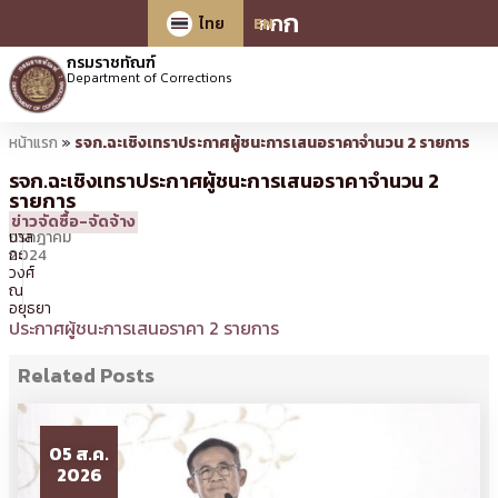
ก
ก
ก
ไทย
EN
กรมราชทัณฑ์
Department of Corrections
หน้าแรก
»
รจก.ฉะเชิงเทราประกาศผู้ชนะการเสนอราคาจำนวน 2 รายการ
รจก.ฉะเชิงเทราประกาศผู้ชนะการเสนอราคาจำนวน 2
รายการ
18
12:04 น.
โดย
นเรศ
ข่าวจัดซื้อ-จัดจ้าง
กรกฎาคม
ปาล
2024
กะ
วงศ์
ณ
อยุธยา
ประกาศผู้ชนะการเสนอราคา 2 รายการ
Related Posts
05 ส.ค.
2026