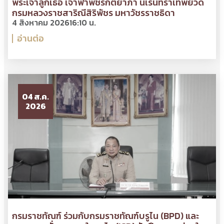
พระเจ้าลูกเธอ เจ้าฟ้าพัชรกิติยาภา นเรนทิราเทพยวดี
กรมหลวงราชสาริณีสิริพัชร มหาวัชรราชธิดา
4 สิงหาคม 2026
16:10 น.
อ่านต่อ
04 ส.ค.
2026
กรมราชทัณฑ์ ร่วมกับกรมราชทัณฑ์บรูไน (BPD) และ