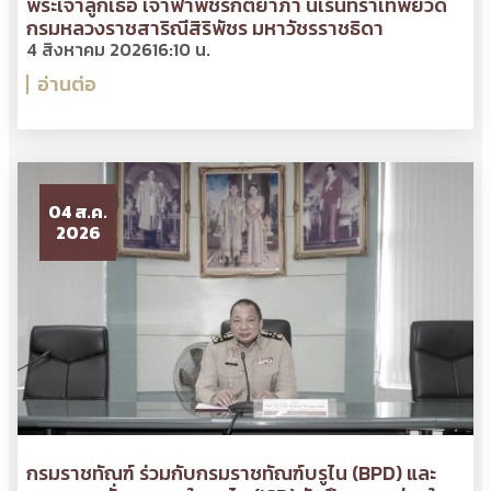
พระเจ้าลูกเธอ เจ้าฟ้าพัชรกิติยาภา นเรนทิราเทพยวดี
กรมหลวงราชสาริณีสิริพัชร มหาวัชรราชธิดา
4 สิงหาคม 2026
16:10 น.
อ่านต่อ
04 ส.ค.
2026
กรมราชทัณฑ์ ร่วมกับกรมราชทัณฑ์บรูไน (BPD) และ