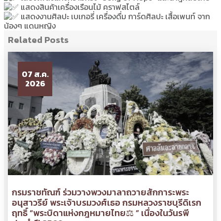
แสดงสินค้าเครื่องเรือนไม้ คราฟสไตล์
แสดงงานศิลปะ เบเกอรี่ เครื่องดื่ม การ์ดศิลปะ เสื้อเพนท์ จาก
น้องๆ แดนหญิง
Related Posts
07 ส.ค.
2026
กรมราชทัณฑ์ ร่วมวางพวงมาลาถวายสักการะพระ
อนุสาวรีย์ พระเจ้าบรมวงศ์เธอ กรมหลวงราชบุรีดิเรก
ฤทธิ์ “พระบิดาแห่งกฎหมายไทย⚖ ” เนื่องในวันรพี