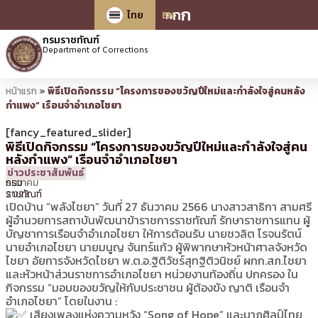
ก
ก
ก
ไทย
EN
กรมราชทัณฑ์
Department of Corrections
หน้าแรก
»
พิธีเปิดกิจกรรม “โครงการของขวัญปีใหม่และกำลังใจสู่คนหลัง
กำแพง” เรือนจำอำเภอไชยา
[fancy_featured_slider]
พิธีเปิดกิจกรรม “โครงการของขวัญปีใหม่และกำลังใจสู่คน
หลังกำแพง” เรือนจำอำเภอไชยา
27
17:42 น.
โดย
ประชาสัมพันธ์
ข่าวประชาสัมพันธ์
ธันวาคม
กรม
2023
ราชทัณฑ์
เปิดบ้าน “พลังไชยา” วันที่ 27 ธันวาคม 2566 นางสาวสาธิกา สามศรี
ผู้อำนวยการสถาบันพัฒนาข้าราชการราชทัณฑ์ รักษาราชการแทน ผู้
บัญชาการเรือนจำอำเภอไชยา ให้การต้อนรับ นายชวลิต โรจนรัตน์
นายอำเภอไชยา นายมนูญ จันทร์แก้ว ผู้พิพากษาหัวหน้าศาลจังหวัด
ไชยา อัยการจังหวัดไชยา พ.ต.อ.ฐิติวัชร์สุทฐิติวนิชย์ ผกก.สภ.ไชยา
และหัวหน้าส่วนราชการอำเภอไชยา หน่วยงานท้องถิ่น ปกครอง ใน
กิจกรรม “มอบของขวัญให้กับประชาชน ผู้ต้องขัง ญาติ เรือนจำ
อำเภอไชยา” โดยในงาน :
เสียงเพลงแห่งความหวัง “Song of Hope” และนาฎศิลป์ไทย