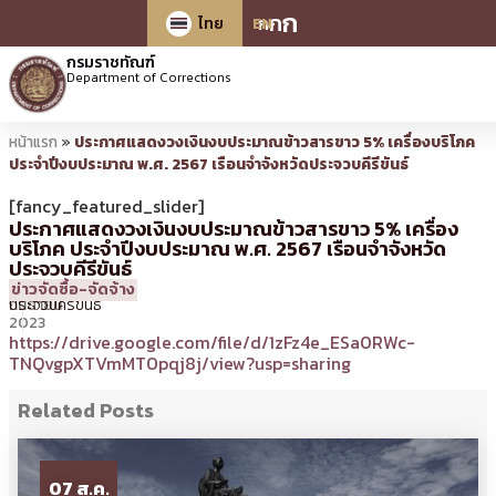
ก
ก
ก
ไทย
EN
กรมราชทัณฑ์
Department of Corrections
หน้าแรก
»
ประกาศแสดงวงเงินงบประมาณข้าวสารขาว 5% เครื่องบริโภค
ประจำปีงบประมาณ พ.ศ. 2567 เรือนจำจังหวัดประจวบคีรีขันธ์
[fancy_featured_slider]
ประกาศแสดงวงเงินงบประมาณข้าวสารขาว 5% เครื่อง
บริโภค ประจำปีงบประมาณ พ.ศ. 2567 เรือนจำจังหวัด
ประจวบคีรีขันธ์
4
13:32 น.
โดย
รจจ.
ข่าวจัดซื้อ-จัดจ้าง
กันยายน
ประจวบคีรีขันธ์
2023
https://drive.google.com/file/d/1zFz4e_ESa0RWc-
TNQvgpXTVmMT0pqj8j/view?usp=sharing
Related Posts
07 ส.ค.