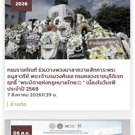
2026
กรมราชทัณฑ์ ร่วมวางพวงมาลาถวายสักการะพระ
อนุสาวรีย์ พระเจ้าบรมวงศ์เธอ กรมหลวงราชบุรีดิเรก
ฤทธิ์ “พระบิดาแห่งกฎหมายไทย⚖ ” เนื่องในวันรพี
ประจำปี 2569
7 สิงหาคม 2026
11:39 น.
อ่านต่อ
06 ส.ค.