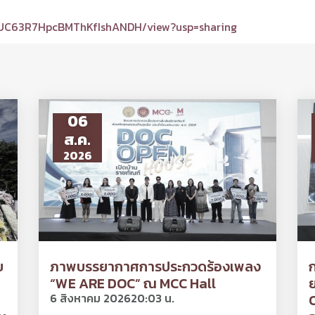
ynTUC63R7HpcBMThKfIshANDH/view?usp=sharing
06
ส.ค.
2026
ย
ภาพบรรยากาศการประกวดร้องเพลง
“WE ARE DOC” ณ MCC Hall
ย
6 สิงหาคม 2026
20:03 น.
O