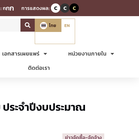
ก
ก
:
ก
การแสดงผล:
C
C
C
ไทย
EN
เอกสารเผยแพร่
หน่วยงานภายใน
ติดต่อเรา
ย ประจำปีงบประมาณ
ข่าวจัดซื้อ-จัดจ้าง