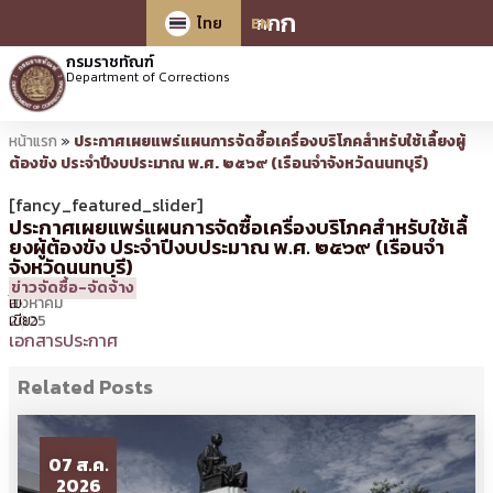
ก
ก
ก
ไทย
EN
กรมราชทัณฑ์
Department of Corrections
หน้าแรก
»
ประกาศเผยแพร่แผนการจัดซื้อเครื่องบริโภคสำหรับใช้เลื้ยงผู้
ต้องขัง ประจำปีงบประมาณ พ.ศ. ๒๕๖๙ (เรือนจำจังหวัดนนทบุรี)
[fancy_featured_slider]
ประกาศเผยแพร่แผนการจัดซื้อเครื่องบริโภคสำหรับใช้เลื้
ยงผู้ต้องขัง ประจำปีงบประมาณ พ.ศ. ๒๕๖๙ (เรือนจำ
จังหวัดนนทบุรี)
21
14:27 น.
โดย
วีระ
ข่าวจัดซื้อ-จัดจ้าง
สิงหาคม
ไม้
2025
เขียว
เอกสารประกาศ
Related Posts
07 ส.ค.
2026