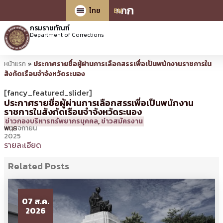
ก
ก
ก
ไทย
EN
กรมราชทัณฑ์
Department of Corrections
หน้าแรก
»
ประกาศรายชื่อผู้ผ่านการเลือกสรรเพื่อเป็นพนักงานราชการใน
สังกัดเรือนจำจังหวัดระนอง
[fancy_featured_slider]
ประกาศรายชื่อผู้ผ่านการเลือกสรรเพื่อเป็นพนักงาน
ราชการในสังกัดเรือนจำจังหวัดระนอง
11
17:01 น.
โดย
วิมล
ข่าวกองบริหารทรัพยากรบุคคล
,
ข่าวสมัครงาน
พฤศจิกายน
พันธ์
2025
รายละเอียด
Related Posts
07 ส.ค.
2026