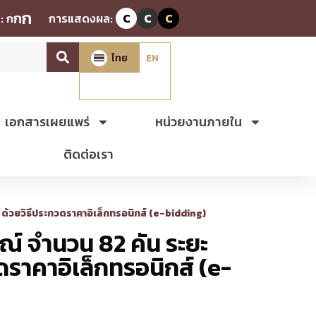
ก
ก
:
ก
การแสดงผล:
C
C
C
ไทย
EN
เอกสารเผยแพร่
หน่วยงานภายใน
ติดต่อเรา
 ด้วยวิธีประกวดราคาอิเล็กทรอนิกส์ (e-bidding)
ณ์ จำนวน 82 คัน ระยะ
ดราคาอิเล็กทรอนิกส์ (e-