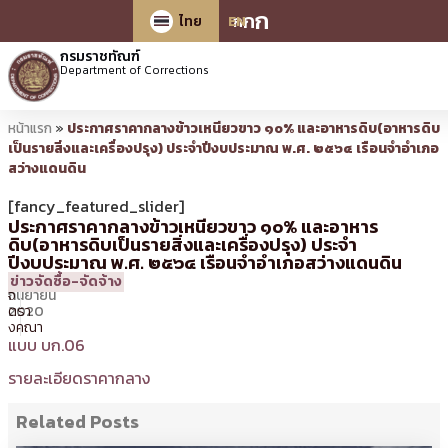
ก
ก
ก
ไทย
EN
กรมราชทัณฑ์
Department of Corrections
หน้าแรก
»
ประกาศราคากลางข้าวเหนียวขาว ๑๐% และอาหารดิบ(อาหารดิบ
เป็นรายสิ่งและเครื่องปรุง) ประจำปีงบประมาณ พ.ศ. ๒๕๖๔ เรือนจำอำเภอ
สว่างแดนดิน
[fancy_featured_slider]
ประกาศราคากลางข้าวเหนียวขาว ๑๐% และอาหาร
ดิบ(อาหารดิบเป็นรายสิ่งและเครื่องปรุง) ประจำ
ปีงบประมาณ พ.ศ. ๒๕๖๔ เรือนจำอำเภอสว่างแดนดิน
23
09:04 น.
โดย
ธวัช
ข่าวจัดซื้อ-จัดจ้าง
กันยายน
จิ
2020
ตรา
งคณา
แบบ บก.06
รายละเอียดราคากลาง
Related Posts