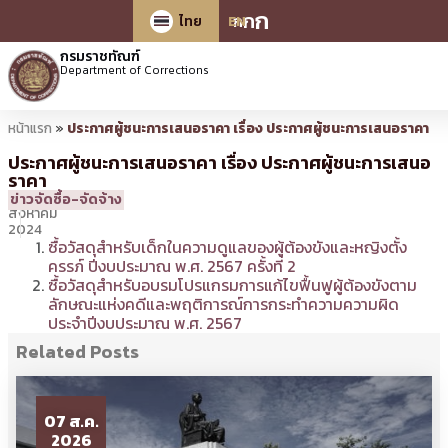
ก
ก
ก
ไทย
EN
กรมราชทัณฑ์
Department of Corrections
หน้าแรก
»
ประกาศผู้ชนะการเสนอราคา เรื่อง ประกาศผู้ชนะการเสนอราคา
ประกาศผู้ชนะการเสนอราคา เรื่อง ประกาศผู้ชนะการเสนอ
ราคา
6
14:16 น.
โดย
bantita
ข่าวจัดซื้อ-จัดจ้าง
สิงหาคม
2024
ซื้อวัสดุสำหรับเด็กในความดูแลของผู้ต้องขังและหญิงตั้ง
ครรภ์ ปีงบประมาณ พ.ศ. 2567 ครั้งที่ 2
ซื้อวัสดุสำหรับอบรมโปรแกรมการแก้ไขฟื้นฟูผู้ต้องขังตาม
ลักษณะแห่งคดีและพฤติการณ์การกระทำความความผิด
ประจำปีงบประมาณ พ.ศ. 2567
Related Posts
07 ส.ค.
2026