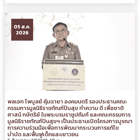
05 ส.ค.
2026
พลเอก ไพบูลย์ คุ้มฉายา องคมนตรี รองประธานคณะ
กรรมการมูลนิธิราชทัณฑ์ปันสุข ทำความ ดี เพื่อชาติ
ศาสน์ กษัตริย์ ในพระบรมราชูปถัมภ์ และคณะกรรมการ
มูลนิธิราชทัณฑ์ปันสุขฯ เป็นประธานเปิดโครงการบูรณา
การความร่วมมือเพื่อการพัฒนากระบวนการแก้ไข
บำบัด และฟื้นฟูเด็กและเยาวชน