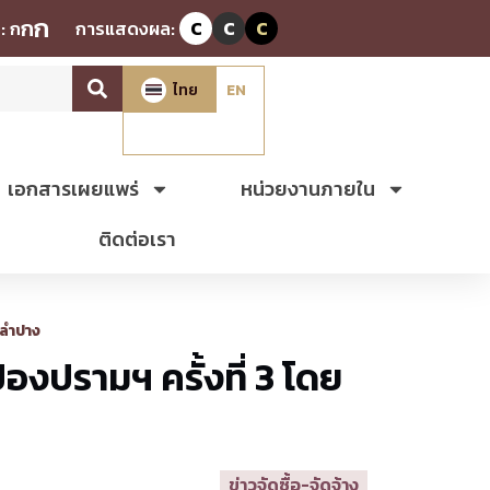
ก
ก
:
ก
การแสดงผล:
C
C
C
ไทย
EN
เอกสารเผยแพร่
หน่วยงานภายใน
ติดต่อเรา
ดลำปาง
องปรามฯ ครั้งที่ 3 โดย
ข่าวจัดซื้อ-จัดจ้าง