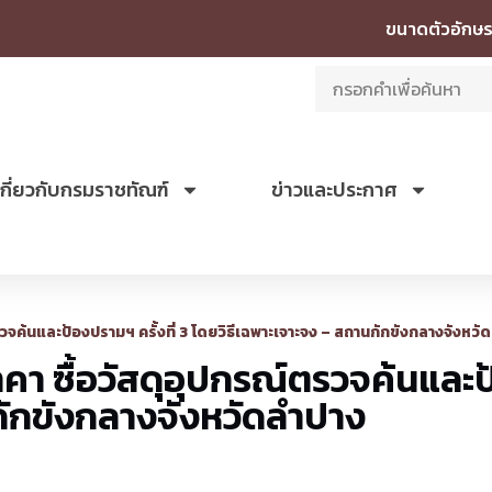
ขนาดตัวอักษร
เกี่ยวกับกรมราชทัณฑ์
ข่าวและประกาศ
จค้นและป้องปรามฯ ครั้งที่ 3 โดยวิธีเฉพาะเจาะจง – สถานกักขังกลางจังหวั
า ซื้อวัสดุอุปกรณ์ตรวจค้นและป้
กักขังกลางจังหวัดลำปาง