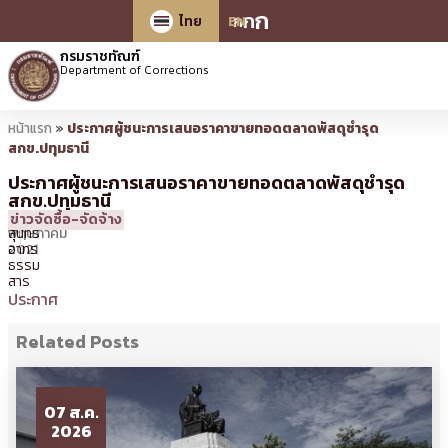
ก
ก
ก
ไทย
EN
กรมราชทัณฑ์
Department of Corrections
หน้าแรก
»
ประกาศผู้ชนะการเสนอราคาขายทอดตลาดพัสดุชำรุด
สกข.ปทุมธานี
ประกาศผู้ชนะการเสนอราคาขายทอดตลาดพัสดุชำรุด
สกข.ปทุมธานี
11
17:20 น.
โดย
นาย
ข่าวจัดซื้อ-จัดจ้าง
พฤษภาคม
สุนทร
2021
อาทร
ธรรม
สาร
ประกาศ
Related Posts
07 ส.ค.
2026