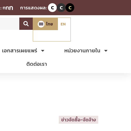
ก
ก
:
ก
การแสดงผล:
C
C
C
ไทย
EN
เอกสารเผยแพร่
หน่วยงานภายใน
ติดต่อเรา
ข่าวจัดซื้อ-จัดจ้าง