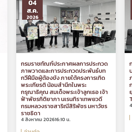
04
ส.ค.
2026
กรมราชทัณฑ์ประกาศผลการประกวด
ก
ภาพวาดและการประกวดประพันธ์บท
บ
กวีฝีมือผู้ต้องขัง ภายใต้ครงการเทิด
ภ
พระเกียรติ น้อมสำนึกในพระ
กรุณาธิคุณ สมเด็จพระเจ้าลูกเธอ เจ้า
ย
ฟ้าพัชรกิติยาภา นเรนทิราเทพยวดี
กรมหลวงราชสาริณีสิริพัชร มหาวัชร
4
ราชธิดา
4 สิงหาคม 2026
16:10 น.
อ่านต่อ