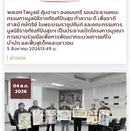
พลเอก ไพบูลย์ คุ้มฉายา องคมนตรี รองประธานคณะ
กรรมการมูลนิธิราชทัณฑ์ปันสุข ทำความ ดี เพื่อชาติ
ศาสน์ กษัตริย์ ในพระบรมราชูปถัมภ์ และคณะกรรมการ
มูลนิธิราชทัณฑ์ปันสุขฯ เป็นประธานเปิดโครงการบูรณา
การความร่วมมือเพื่อการพัฒนากระบวนการแก้ไข
บำบัด และฟื้นฟูเด็กและเยาวชน
5 สิงหาคม 2026
13:49 น.
อ่านต่อ
04 ส.ค.
2026