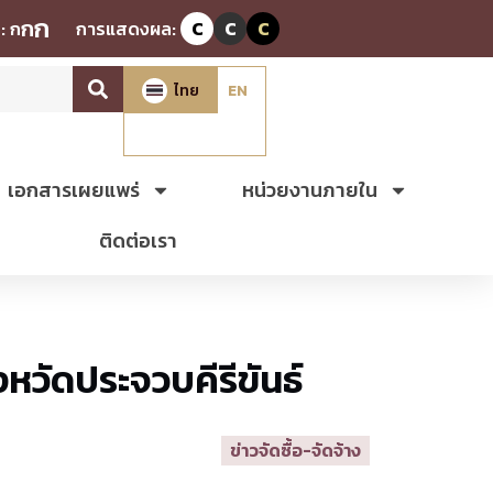
ก
ก
:
ก
การแสดงผล:
C
C
C
ไทย
EN
เอกสารเผยแพร่
หน่วยงานภายใน
ติดต่อเรา
วัดประจวบคีรีขันธ์
ข่าวจัดซื้อ-จัดจ้าง