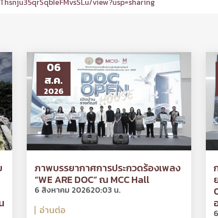
NThsnju35qrSqbIeFMvsSLu/view?usp=sharing
06
ส.ค.
2026
ย
ภาพบรรยากาศการประกวดร้องเพลง
“WE ARE DOC” ณ MCC Hall
ย
6 สิงหาคม 2026
20:03 น.
O
น
อ
อ่านต่อ
6