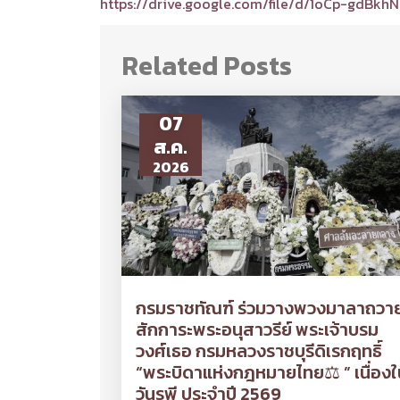
https://drive.google.com/file/d/1oCp-gdBkh
Related Posts
07
ส.ค.
2026
กรมราชทัณฑ์ ร่วมวางพวงมาลาถวา
สักการะพระอนุสาวรีย์ พระเจ้าบรม
วงศ์เธอ กรมหลวงราชบุรีดิเรกฤทธิ์
“พระบิดาแห่งกฎหมายไทย⚖ ” เนื่องใ
วันรพี ประจำปี 2569