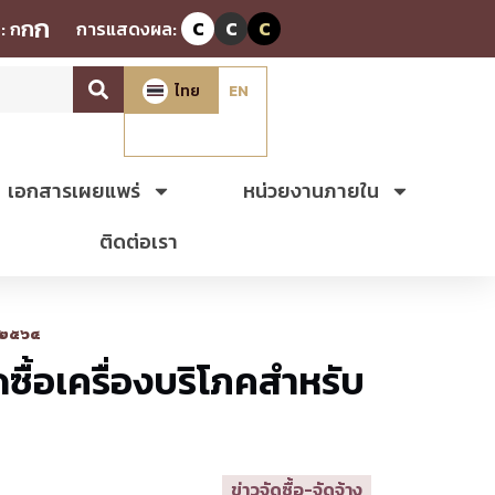
ก
ก
:
ก
การแสดงผล:
C
C
C
ไทย
EN
เอกสารเผยแพร่
หน่วยงานภายใน
ติดต่อเรา
ศ.๒๕๖๔
ื้อเครื่องบริโภคสำหรับ
ข่าวจัดซื้อ-จัดจ้าง