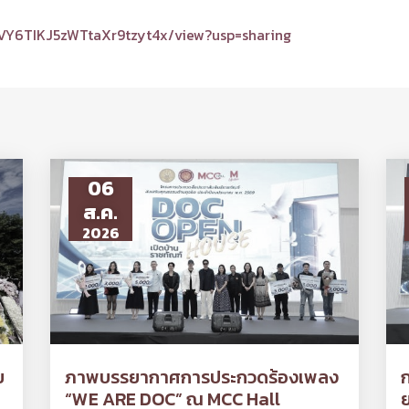
HVY6TIKJ5zWTtaXr9tzyt4x/view?usp=sharing
06
ส.ค.
2026
ย
ภาพบรรยากาศการประกวดร้องเพลง
“WE ARE DOC” ณ MCC Hall
ย