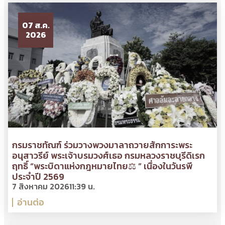
07 ส.ค.
2026
กรมราชทัณฑ์ ร่วมวางพวงมาลาถวายสักการะพระ
อนุสาวรีย์ พระเจ้าบรมวงศ์เธอ กรมหลวงราชบุรีดิเรก
ฤทธิ์ “พระบิดาแห่งกฎหมายไทย⚖ ” เนื่องในวันรพี
ประจำปี 2569
7 สิงหาคม 2026
11:39 น.
อ่านต่อ