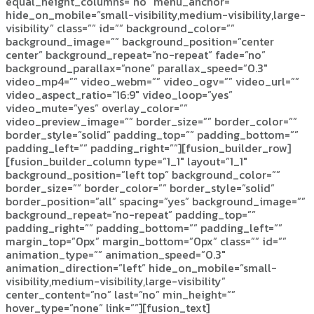
equal_height_columns=”no” menu_anchor=””
hide_on_mobile=”small-visibility,medium-visibility,large-
visibility” class=”” id=”” background_color=””
background_image=”” background_position=”center
center” background_repeat=”no-repeat” fade=”no”
background_parallax=”none” parallax_speed=”0.3″
video_mp4=”” video_webm=”” video_ogv=”” video_url=””
video_aspect_ratio=”16:9″ video_loop=”yes”
video_mute=”yes” overlay_color=””
video_preview_image=”” border_size=”” border_color=””
border_style=”solid” padding_top=”” padding_bottom=””
padding_left=”” padding_right=””][fusion_builder_row]
[fusion_builder_column type=”1_1″ layout=”1_1″
background_position=”left top” background_color=””
border_size=”” border_color=”” border_style=”solid”
border_position=”all” spacing=”yes” background_image=””
background_repeat=”no-repeat” padding_top=””
padding_right=”” padding_bottom=”” padding_left=””
margin_top=”0px” margin_bottom=”0px” class=”” id=””
animation_type=”” animation_speed=”0.3″
animation_direction=”left” hide_on_mobile=”small-
visibility,medium-visibility,large-visibility”
center_content=”no” last=”no” min_height=””
hover_type=”none” link=””][fusion_text]