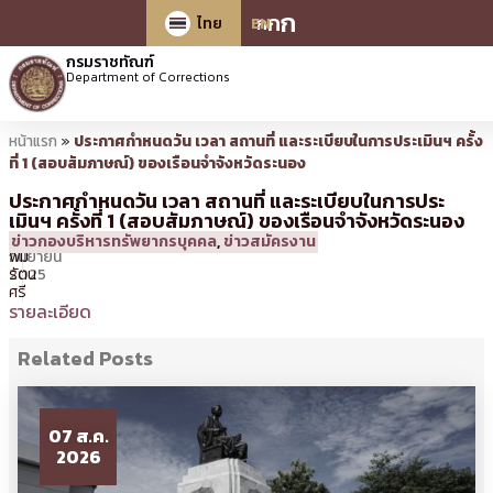
ก
ก
ก
ไทย
EN
กรมราชทัณฑ์
Department of Corrections
หน้าแรก
»
ประกาศกำหนดวัน เวลา สถานที่ และระเบียบในการประเมินฯ ครั้ง
ที่ 1 (สอบสัมภาษณ์) ของเรือนจำจังหวัดระนอง
ประกาศกำหนดวัน เวลา สถานที่ และระเบียบในการประ
เมินฯ ครั้งที่ 1 (สอบสัมภาษณ์) ของเรือนจำจังหวัดระนอง
10
11:02 น.
โดย
ศิร
ข่าวกองบริหารทรัพยากรบุคคล
,
ข่าวสมัครงาน
กันยายน
พิม
2025
รัตน
ศรี
รายละเอียด
Related Posts
07 ส.ค.
2026