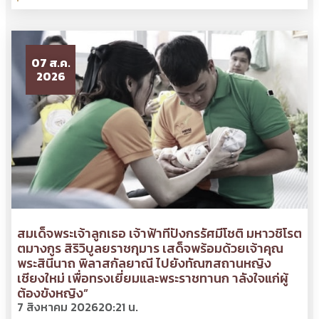
07 ส.ค.
2026
สมเด็จพระเจ้าลูกเธอ เจ้าฟ้าทีปังกรรัศมีโชติ มหาวชิโรต
ตมางกูร สิริวิบูลยราชกุมาร เสด็จพร้อมด้วยเจ้าคุณ
พระสินีนาถ พิลาสกัลยาณี ไปยังทัณฑสถานหญิง
เชียงใหม่ เพื่อทรงเยี่ยมและพระราชทานก าลังใจแก่ผู้
ต้องขังหญิง”
7 สิงหาคม 2026
20:21 น.