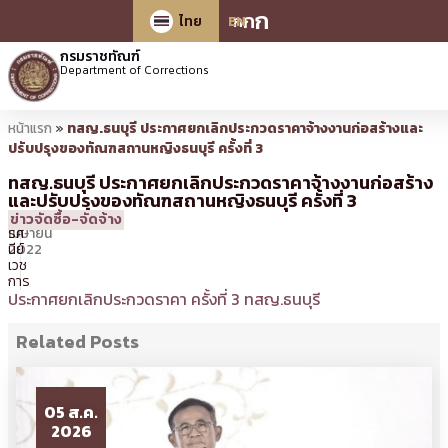
ก
ก
ก
ไทย
EN
กรมราชทัณฑ์
Department of Corrections
หน้าแรก
»
ทสญ.ธนบุรี ประกาศยกเลิกประกวดราคาจ้างงานก่อสร้างและ
ปรับปรุงของทัณฑสถานหญิงธนบุรี ครั้งที่ 3
ทสญ.ธนบุรี ประกาศยกเลิกประกวดราคาจ้างงานก่อสร้าง
และปรับปรุงของทัณฑสถานหญิงธนบุรี ครั้งที่ 3
29
16:05 น.
โดย
ทร
ข่าวจัดซื้อ-จัดจ้าง
เมษายน
รศ
2022
นีย์
เวช
การ
ประกาศยกเลิกประกวดราคา ครั้งที่ 3 ทสญ.ธนบุรี
Related Posts
05 ส.ค.
2026