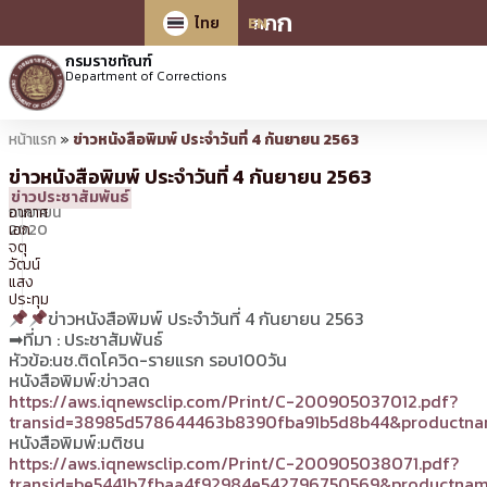
ก
ก
ก
ไทย
EN
กรมราชทัณฑ์
Department of Corrections
หน้าแรก
»
ข่าวหนังสือพิมพ์ ประจำวันที่ 4 กันยายน 2563
ข่าวหนังสือพิมพ์ ประจำวันที่ 4 กันยายน 2563
4
09:57 น.
โดย
จ่า
ข่าวประชาสัมพันธ์
กันยายน
อากาศ
2020
เอก
จตุ
วัฒน์
แสง
ประทุม
ข่าวหนังสือพิมพ์ ประจำวันที่ 4 กันยายน 2563
➡ที่มา : ประชาสัมพันธ์
หัวข้อ:นช.ติดโควิด-รายแรก รอบ100วัน
หนังสือพิมพ์:ข่าวสด
https://aws.iqnewsclip.com/Print/C-200905037012.pdf?
transid=38985d578644463b8390fba91b5d8b44&productna
หนังสือพิมพ์:มติชน
https://aws.iqnewsclip.com/Print/C-200905038071.pdf?
transid=be5441b7fbaa4f92984e542796750569&productnam