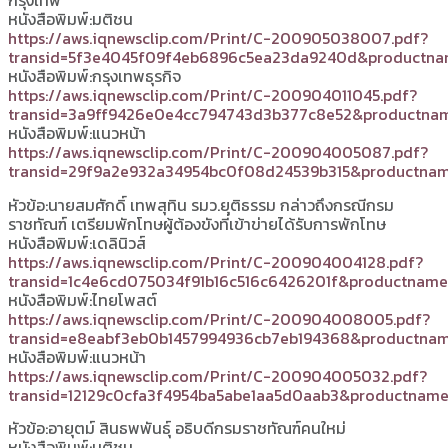
กรุงเทพ
หนังสือพิมพ์:มติชน
https://aws.iqnewsclip.com/Print/C-200905038007.pdf?
transid=5f3e4045f09f4eb6896c5ea23da9240d&productna
หนังสือพิมพ์:กรุงเทพธุรกิจ
https://aws.iqnewsclip.com/Print/C-200904011045.pdf?
transid=3a9ff9426e0e4cc794743d3b377c8e52&productnam
หนังสือพิมพ์:แนวหน้า
https://aws.iqnewsclip.com/Print/C-200904005087.pdf?
transid=29f9a2e932a34954bc0f08d24539b315&productnam
หัวข้อ:นายสมศักดิ์ เทพสุทิน รมว.ยุติธรรม กล่าวถึงกรณีกรม
ราชทัณฑ์ เตรียมพักโทษผู้ต้องขังที่เข้าข่ายได้รับการพักโทษ
หนังสือพิมพ์:เดลินิวส์
https://aws.iqnewsclip.com/Print/C-200904004128.pdf?
transid=1c4e6cd075034f91b16c516c6426201f&productname
หนังสือพิมพ์:ไทยโพสต์
https://aws.iqnewsclip.com/Print/C-200904008005.pdf?
transid=e8eabf3eb0b1457994936cb7eb194368&productnam
หนังสือพิมพ์:แนวหน้า
https://aws.iqnewsclip.com/Print/C-200904005032.pdf?
transid=12129c0cfa3f4954ba5abe1aa5d0aab3&productname
หัวข้อ:อายุตม์ สินธพพันธุ์ อธิบดีกรมราชทัณฑ์คนใหม่
หนังสือพิมพ์:มติชน