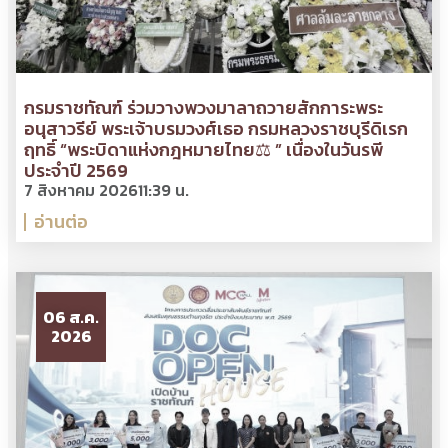
กรมราชทัณฑ์ ร่วมวางพวงมาลาถวายสักการะพระ
อนุสาวรีย์ พระเจ้าบรมวงศ์เธอ กรมหลวงราชบุรีดิเรก
ฤทธิ์ “พระบิดาแห่งกฎหมายไทย⚖ ” เนื่องในวันรพี
ประจำปี 2569
7 สิงหาคม 2026
11:39 น.
อ่านต่อ
06 ส.ค.
2026