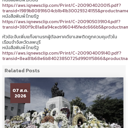
https://aws.iqnewsclip.com/Print/C-200904020015.pdf?
transid=1989b80891604cb1b41b300293241155&productname
หนังสือพิมพ์:ไทยรัฐ
https://aws.iqnewsclip.com/Print/C-200905039104.pdf?
transid=380f9c81a8a94cecb960445fedc666b5&productnam
หัวข้อ:จับเพิ่มแก๊งยานรกผู้ต้องหาคดียาเสพติดถูกควบคุมตัวใน
เรือนจำจังหวัดลพบุรี
หนังสือพิมพ์:ไทยรัฐ
https://aws.iqnewsclip.com/Print/C-200904009140.pdf?
transid=8ea81b68e6b84023850725d9901f5866&productna
Related Posts
07 ส.ค.
2026