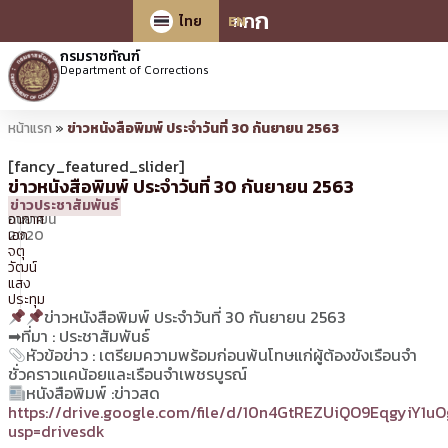
ก
ก
ก
ไทย
EN
กรมราชทัณฑ์
Department of Corrections
หน้าแรก
»
ข่าวหนังสือพิมพ์ ประจำวันที่ 30 กันยายน 2563
[fancy_featured_slider]
ข่าวหนังสือพิมพ์ ประจำวันที่ 30 กันยายน 2563
30
09:31 น.
โดย
จ่า
ข่าวประชาสัมพันธ์
กันยายน
อากาศ
2020
เอก
จตุ
วัฒน์
แสง
ประทุม
ข่าวหนังสือพิมพ์ ประจำวันที่ 30 กันยายน 2563
➡ที่มา : ประชาสัมพันธ์
หัวข้อข่าว : เตรียมความพร้อมก่อนพ้นโทษแก่ผู้ต้องขังเรือนจำ
ชั่วคราวแคน้อยและเรือนจำเพชรบูรณ์
หนังสือพิมพ์ :ข่าวสด
https://drive.google.com/file/d/10n4GtREZUiQO9EqgyiY1u
usp=drivesdk