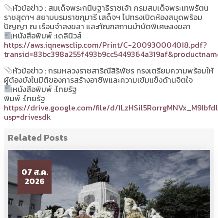
หัวข้อข่าว : สมเด็จพระกนิษฐาธิราชเจ้า กรมสมเด็จพระเทพรัตน
ราชสุดาฯ สยามบรมราชกุมารี เสด็จฯ ไปทรงเปิดห้องสมุดพร้อม
ปัญญา ณ เรือนจำสงขลา และทัณฑสถานบำบัดพิเศษสงขลา
หนังสือพิมพ์ :เดลินิวส์
https://aws.iqnewsclip.com/Print/C-200930004018.pdf?
transid=83bc398a255f493b9cc5449364a319af&productnam
หัวข้อข่าว : กรมหลวงราชสาริณีสิริพัชร ทรงเตรียมความพร้อมให้
ผู้ต้องขังในมิติของการสร้างอาชีพและความเข้มแข็งด้านจิตใจ
หนังสือพิมพ์ :ไทยรัฐ
พิมพ์ :ไทยรัฐ
https://drive.google.com/file/d/1LzHSil5RorrgMNVx_M9Ibfd
usp=drivesdk
Related Posts
07 ส.ค.
2026