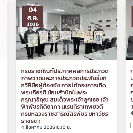
04
ส.ค.
2026
กรมราชทัณฑ์ประกาศผลการประกวด
ก
ภาพวาดและการประกวดประพันธ์บท
บ
กวีฝีมือผู้ต้องขัง ภายใต้ครงการเทิด
ภ
พระเกียรติ น้อมสำนึกในพระ
กรุณาธิคุณ สมเด็จพระเจ้าลูกเธอ เจ้า
ย
ฟ้าพัชรกิติยาภา นเรนทิราเทพยวดี
กรมหลวงราชสาริณีสิริพัชร มหาวัชร
4
ราชธิดา
4 สิงหาคม 2026
16:10 น.