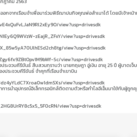
 กรกฎาคม 2563
ออกจากเรือนจำเพื่อมาร่วมพิธีฌาปนกิจคุณพ่อสำเนาได้ โดยมีเจ้าหน้าที
rvLvE4xQuFvLJaN9Rl2xEy9O/view?usp=drivesdk
oWN1Ey6Q9WVzW-zEajR_ZFxY/view?usp=drivesdk
NuAX_85w5yA70UlhESd2ch8tg/view?usp=drivesdk
EmZgy6fx9ZBtOpv1M9bWf-Sc/view?usp=drivesdk
องประจวบคีรีขันธ์ สืบสวนทราบว่า นายกฤษฎา อู่เงิน อายุ 25 ปี ผู้บาดเจ็
มืองประจวบคีรีขันธ์ จำคุกที่เรือนจำเขาบิน
Pj3dz4yYLdC7Xroa0w1dmSXs/view?usp=drivesdk
าการนำอุปกรณ์อิเล็กทรอนิกส์ติดตามตัวหรือกำไลอีเอ็มมาใช้กับผู้ถูก
-Z1_2HG8UrRY8c5x5_5F0cRN/view?usp=drivesdk