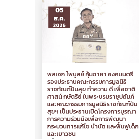
05
ส.ค.
2026
พลเอก ไพบูลย์ คุ้มฉายา องคมนตรี
รองประธานคณะกรรมการมูลนิธิ
ราชทัณฑ์ปันสุข ทำความ ดี เพื่อชาติ
ศาสน์ กษัตริย์ ในพระบรมราชูปถัมภ์
และคณะกรรมการมูลนิธิราชทัณฑ์ปัน
สุขฯ เป็นประธานเปิดโครงการบูรณา
การความร่วมมือเพื่อการพัฒนา
กระบวนการแก้ไข บำบัด และฟื้นฟูเด็ก
และเยาวชน