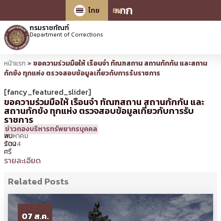
ก
ก
ก
ไทย
EN
กรมราชทัณฑ์
Department of Corrections
หน้าแรก
»
ขอความร่วมมือให้ เรือนจำ ทัณฑสถาน สถานกักกัน และสถาน
กักขัง ทุกแห่ง ตรวจสอบข้อมูลเกี่ยวกับการรับราชการ
[fancy_featured_slider]
ขอความร่วมมือให้ เรือนจำ ทัณฑสถาน สถานกักกัน และ
สถานกักขัง ทุกแห่ง ตรวจสอบข้อมูลเกี่ยวกับการรับ
ราชการ
21
09:46 น.
โดย
ศิร
ข่าวกองบริหารทรัพยากรบุคคล
สิงหาคม
พิม
2024
รัตน
ศรี
รายละเอียด
Related Posts
07 ส.ค.