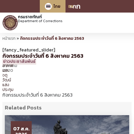
ก
ก
ก
ไทย
EN
กรมราชทัณฑ์
Department of Corrections
หน้าแรก
»
กิจกรรมประจำวันที่ 6 สิงหาคม 2563
[fancy_featured_slider]
กิจกรรมประจำวันที่ 6 สิงหาคม 2563
6
17:03 น.
โดย
จ่า
ข่าวประชาสัมพันธ์
สิงหาคม
อากาศ
2020
เอก
จตุ
วัฒน์
แสง
ประทุม
กิจกรรมประจำวันที่ 6 สิงหาคม 2563
Related Posts
07 ส.ค.