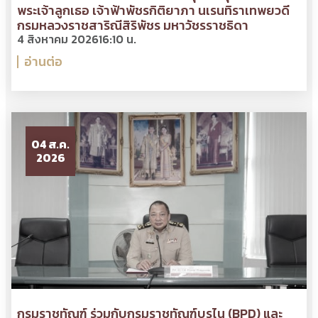
พระเจ้าลูกเธอ เจ้าฟ้าพัชรกิติยาภา นเรนทิราเทพยวดี
กรมหลวงราชสาริณีสิริพัชร มหาวัชรราชธิดา
4 สิงหาคม 2026
16:10 น.
อ่านต่อ
04 ส.ค.
2026
กรมราชทัณฑ์ ร่วมกับกรมราชทัณฑ์บรูไน (BPD) และ