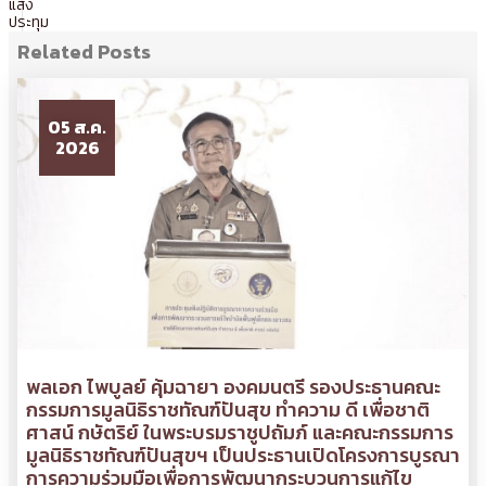
แสง
ประทุม
Related Posts
05 ส.ค.
2026
พลเอก ไพบูลย์ คุ้มฉายา องคมนตรี รองประธานคณะ
กรรมการมูลนิธิราชทัณฑ์ปันสุข ทำความ ดี เพื่อชาติ
ศาสน์ กษัตริย์ ในพระบรมราชูปถัมภ์ และคณะกรรมการ
มูลนิธิราชทัณฑ์ปันสุขฯ เป็นประธานเปิดโครงการบูรณา
การความร่วมมือเพื่อการพัฒนากระบวนการแก้ไข