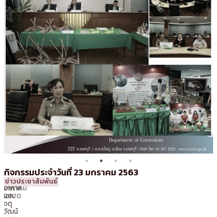
กิจกรรมประจำวันที่ 23 มกราคม 2563
24
08:41 น.
โดย
จ่า
ข่าวประชาสัมพันธ์
มกราคม
อากาศ
2020
เอก
จตุ
วัฒน์