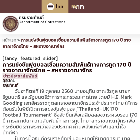
ก
ก
ก
ไทย
EN
กรมราชทัณฑ์
Department of Corrections
หน้าแรก
»
การแข่งขันฟุตบอลเชื่อมความสัมพันธ์ทางการทูต 170 ปี ราช
อาณาจักรไทย – สหราชอาณาจักร
[fancy_featured_slider]
การแข่งขันฟุตบอลเชื่อมความสัมพันธ์ทางการทูต 170 ปี
ราชอาณาจักรไทย – สหราชอาณาจักร
19
19:25 น.
โดย
ประชาสัมพันธ์
ข่าวประชาสัมพันธ์
ตุลาคม
กรม
2025
ราชทัณฑ์
วันอาทิตย์ที่ 19 ตุลาคม 2568 นายอนุทิน ชาญวีรกูล นายก
รัฐมนตรี และรัฐมนตรีว่าการกระทรวงมหาดไทย โดยมี H.E. Mark
Gooding เอกอัครราชทูตสหราชอาณาจักรประจำประเทศไทย ให้การ
ต้อนรับในพิธีเปิดการแข่งขันฟุตบอล “Thailand–UK 170
Football Tournament” ซึ่งจัดขึ้นเพื่อเฉลิมฉลองวาระครบรอบ 170
ปี การสถาปนาความสัมพันธ์ทางการทูตไทย-สหราชอาณาจักร เพื่อ
กระชับมิตรภาพระหว่างสองประเทศ ผ่านพลังแห่งกีฬาและน้ำใจ
นักกีฬา
ในการนี้ อธิบดีกรมราชทัณฑ์ มอบหมายให้นายยุทธนา นาค