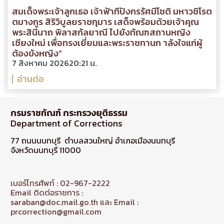
สมเด็จพระเจ้าลูกเธอ เจ้าฟ้าทีปังกรรัศมีโชติ มหาวชิโรต
ตมางกูร สิริวิบูลยราชกุมาร เสด็จพร้อมด้วยเจ้าคุณ
พระสินีนาถ พิลาสกัลยาณี ไปยังทัณฑสถานหญิง
เชียงใหม่ เพื่อทรงเยี่ยมและพระราชทานก าลังใจแก่ผู้
ต้องขังหญิง”
7 สิงหาคม 2026
20:21 น.
อ่านต่อ
กรมราชทัณฑ์ กระทรวงยุติธรรม
Department of Corrections
77 ถนนนนทบุรี ตำบลสวนใหญ่ อำเภอเมืองนนทบุรี
จังหวัดนนทบุรี 11000
เบอร์โทรศัพท์ : 02-967-2222
Email ติดต่อราชการ :
saraban@doc.mail.go.th และ Email :
prcorrection@gmail.com