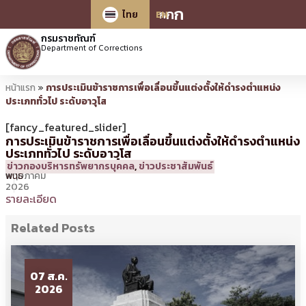
ก
ก
ก
ไทย
EN
กรมราชทัณฑ์
Department of Corrections
หน้าแรก
»
การประเมินข้าราชการเพื่อเลื่อนขึ้นแต่งตั้งให้ดำรงตำแหน่ง
ประเภททั่วไป ระดับอาวุโส
[fancy_featured_slider]
การประเมินข้าราชการเพื่อเลื่อนขึ้นแต่งตั้งให้ดำรงตำแหน่ง
ประเภททั่วไป ระดับอาวุโส
8
17:13 น.
โดย
วิมล
ข่าวกองบริหารทรัพยากรบุคคล
,
ข่าวประชาสัมพันธ์
พฤษภาคม
พันธ์
2026
รายละเอียด
Related Posts
07 ส.ค.
2026