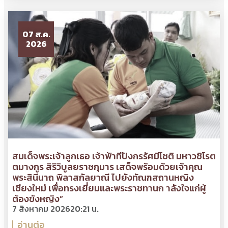
07 ส.ค.
2026
สมเด็จพระเจ้าลูกเธอ เจ้าฟ้าทีปังกรรัศมีโชติ มหาวชิโรต
ตมางกูร สิริวิบูลยราชกุมาร เสด็จพร้อมด้วยเจ้าคุณ
พระสินีนาถ พิลาสกัลยาณี ไปยังทัณฑสถานหญิง
เชียงใหม่ เพื่อทรงเยี่ยมและพระราชทานก าลังใจแก่ผู้
ต้องขังหญิง”
7 สิงหาคม 2026
20:21 น.
อ่านต่อ