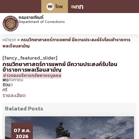
ก
ก
ก
ไทย
EN
กรมราชทัณฑ์
Department of Corrections
หน้าแรก
»
กรมวิทยาศาสตร์การแพทย์ มีความประสงค์รับโอนข้าราชการ
พลเรือนสามัญ
[fancy_featured_slider]
กรมวิทยาศาสตร์การแพทย์ มีความประสงค์รับโอน
ข้าราชการพลเรือนสามัญ
15
12:11 น.
โดย
ศิร
ข่าวกองบริหารทรัพยากรบุคคล
พฤศจิกายน
พิม
2023
รัตน
ศรี
รายละเอียด
Related Posts
07 ส.ค.
2026