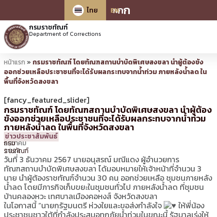
ก
ก
ก
ไทย
EN
กรมราชทัณฑ์
Department of Corrections
หน้าแรก
»
กรมราชทัณฑ์ โดยทัณฑสถานบำบัดพิเศษสงขลา นำผู้ต้องขัง
ออกช่วยเหลือประชาชนที่จะได้รับผลกระทบจากน้ำท่วม ภายหลังน้ำลด ใน
พื้นที่จังหวัดสงขลา
[fancy_featured_slider]
กรมราชทัณฑ์ โดยทัณฑสถานบำบัดพิเศษสงขลา นำผู้ต้อง
ขังออกช่วยเหลือประชาชนที่จะได้รับผลกระทบจากน้ำท่วม
ภายหลังน้ำลด ในพื้นที่จังหวัดสงขลา
3
19:56 น.
โดย
ประชาสัมพันธ์
ข่าวประชาสัมพันธ์
ธันวาคม
กรม
2024
ราชทัณฑ์
วันที่ 3 ธันวาคม 2567 นายอนุสรณ์ มณีแดง ผู้อำนวยการ
ทัณฑสถานบำบัดพิเศษสงขลา ได้มอบหมายให้เจ้าหน้าที่จำนวน 3
นาย นำผู้ต้องราชทัณฑ์จำนวน 30 คน ออกช่วยเหลือ ชุมชนภายหลัง
น้ำลด โดยมีภารกิจเก็บขยะในชุมชนทั่วไป ภายหลังน้ำลด ที่ชุมชน
บ้านคลองหวะ เทศบาลเมืองคอหงส์ จังหวัดสงขลา
ในโอกาสนี้ “นายกรัฐมนตรี ห่วงใยและขอส่งกำลังใจ
ให้พี่น้อง
ประชาชนชาวใต้ที่กำลังประสบอุทกภัยน้ำท่วมในขณะนี้ รัฐบาลเร่งให้